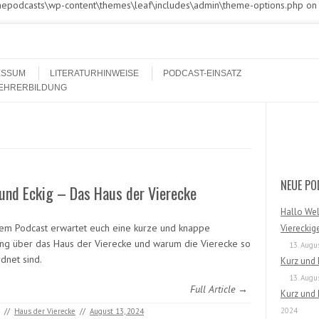
athepodcasts\wp-content\themes\leaf\includes\admin\theme-options.php on
ESSUM
LITERATURHINWEISE
PODCAST-EINSATZ
LEHRERBILDUNG
Search
NEUE PO
und Eckig – Das Haus der Vierecke
Hallo Wel
sem Podcast erwartet euch eine kurze und knappe
Viereckig
ung über das Haus der Vierecke und warum die Vierecke so
13. Augu
dnet sind.
Kurz und
13. Augu
Full Article →
Kurz und 
2024
//
Haus der Vierecke
//
August 13, 2024