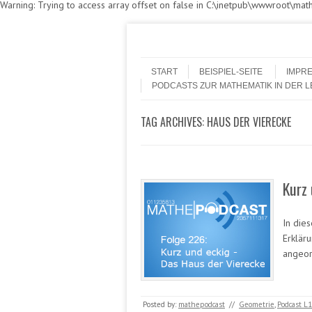
Warning: Trying to access array offset on false in C:\inetpub\wwwroot\m
Skip to content
Menu
START
BEISPIEL-SEITE
IMPR
PODCASTS ZUR MATHEMATIK IN DER 
TAG ARCHIVES:
HAUS DER VIERECKE
Kurz 
In die
Erklär
angeor
Posted by:
mathepodcast
//
Geometrie
,
Podcast L1