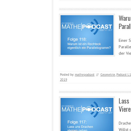
Warum
Paral
Einer 
Parall
der Vi
Posted by:
mathepodcast
//
Geometrie
,
Podcast L1
2019
Lass
Viere
Drachen
Willst