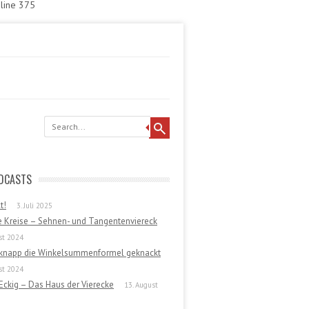
 line 375
DCASTS
t!
3. Juli 2025
e Kreise – Sehnen- und Tangentenviereck
st 2024
 knapp die Winkelsummenformel geknackt
st 2024
Eckig – Das Haus der Vierecke
13. August