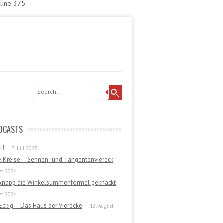
 line 375
DCASTS
t!
3. Juli 2025
e Kreise – Sehnen- und Tangentenviereck
st 2024
 knapp die Winkelsummenformel geknackt
st 2024
Eckig – Das Haus der Vierecke
13. August