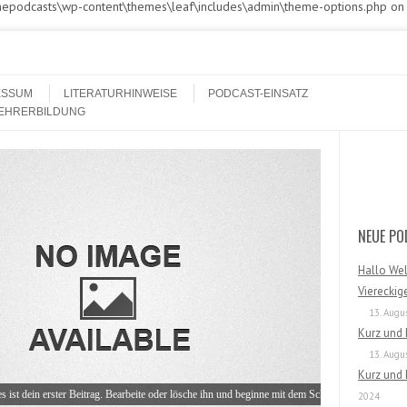
athepodcasts\wp-content\themes\leaf\includes\admin\theme-options.php on
ESSUM
LITERATURHINWEISE
PODCAST-EINSATZ
LEHRERBILDUNG
Search
NEUE PO
Hallo Wel
Viereckig
13. Augu
Kurz und
13. Augu
Kurz und 
ist dein erster Beitrag. Bearbeite oder lösche ihn und beginne mit dem Schreiben!
2024