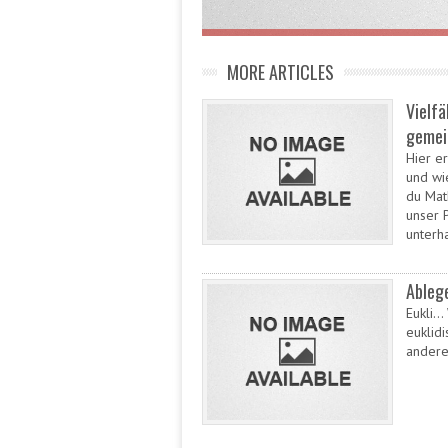
MORE ARTICLES
Vielfä
gemei
Hier e
und wi
du Mat
unser 
unterh
Ablege
Eukli…
euklid
andere