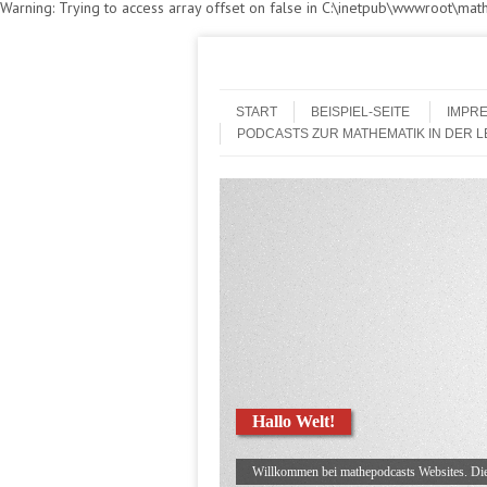
Warning: Trying to access array offset on false in C:\inetpub\wwwroot\m
Skip to content
Menu
START
BEISPIEL-SEITE
IMPR
PODCASTS ZUR MATHEMATIK IN DER 
Hallo Welt!
Willkommen bei mathepodcasts Websites. Dies 