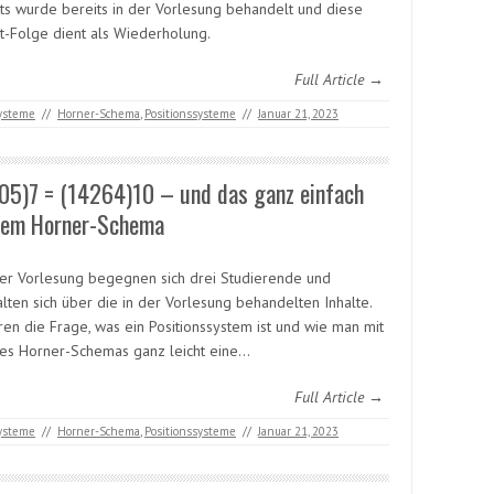
ts wurde bereits in der Vorlesung behandelt und diese
t-Folge dient als Wiederholung.
Full Article →
systeme
//
Horner-Schema
,
Positionssysteme
//
Januar 21, 2023
05)7 = (14264)10 – und das ganz einfach
dem Horner-Schema
er Vorlesung begegnen sich drei Studierende und
alten sich über die in der Vorlesung behandelten Inhalte.
ren die Frage, was ein Positionssystem ist und wie man mit
des Horner-Schemas ganz leicht eine…
Full Article →
systeme
//
Horner-Schema
,
Positionssysteme
//
Januar 21, 2023