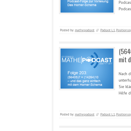
Podcas
Podcas
Posted by:
mathepodcast
//
Podcast L1
,
Positions
(564
mit 
Nach d
unterh
Sie klä
Hilfe 
Posted by:
mathepodcast
//
Podcast L1
,
Positions