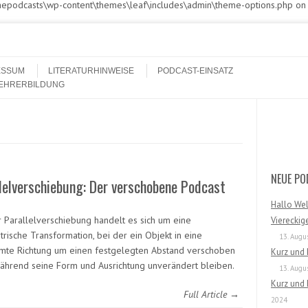
athepodcasts\wp-content\themes\leaf\includes\admin\theme-options.php on
ESSUM
LITERATURHINWEISE
PODCAST-EINSATZ
LEHRERBILDUNG
Search
NEUE PO
lelverschiebung: Der verschobene Podcast
Hallo Wel
r Parallelverschiebung handelt es sich um eine
Viereckig
rische Transformation, bei der ein Objekt in eine
13. Augu
mte Richtung um einen festgelegten Abstand verschoben
Kurz und
während seine Form und Ausrichtung unverändert bleiben.
13. Augu
Kurz und 
Full Article →
2024