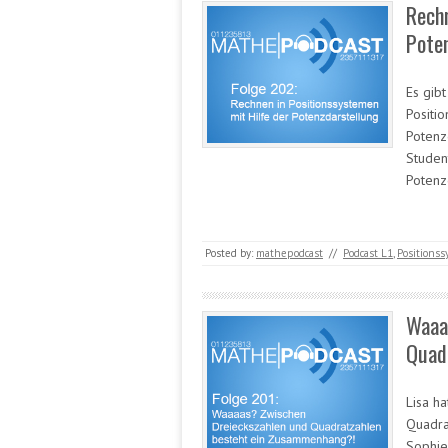
Rechn
Pote
Es gib
Positi
Potenzd
Studen
Potenz
Posted by:
mathepodcast
//
Podcast L1
,
Positions
Waaa
Quad
Lisa h
Quadra
Sophie 