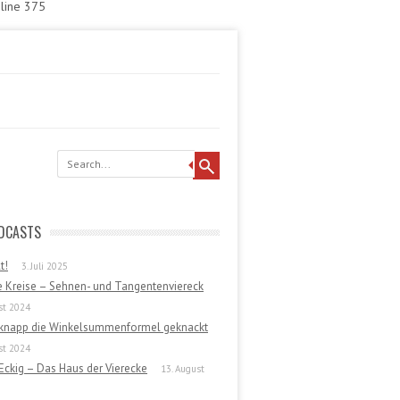
 line 375
DCASTS
t!
3. Juli 2025
e Kreise – Sehnen- und Tangentenviereck
st 2024
 knapp die Winkelsummenformel geknackt
st 2024
Eckig – Das Haus der Vierecke
13. August