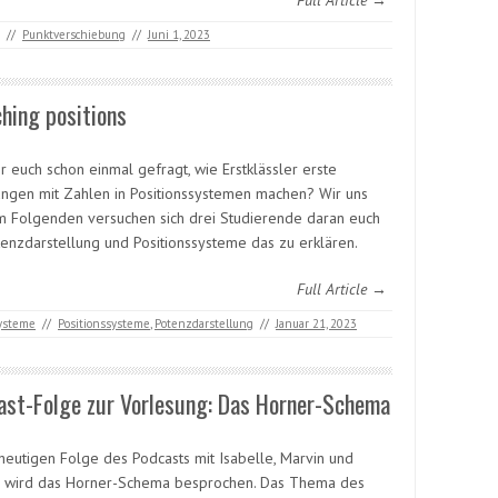
Full Article →
//
Punktverschiebung
//
Juni 1, 2023
hing positions
r euch schon einmal gefragt, wie Erstklässler erste
ungen mit Zahlen in Positionssystemen machen? Wir uns
Im Folgenden versuchen sich drei Studierende daran euch
tenzdarstellung und Positionssysteme das zu erklären.
Full Article →
systeme
//
Positionssysteme
,
Potenzdarstellung
//
Januar 21, 2023
ast-Folge zur Vorlesung: Das Horner-Schema
 heutigen Folge des Podcasts mit Isabelle, Marvin und
 wird das Horner-Schema besprochen. Das Thema des