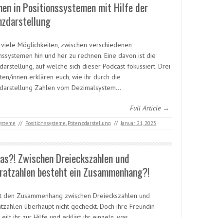
en in Positionssystemen mit Hilfe der
nzdarstellung
t viele Möglichkeiten, zwischen verschiedenen
onssystemen hin und her zu rechnen. Eine davon ist die
arstellung, auf welche sich dieser Podcast fokussiert. Drei
ten/innen erklären euch, wie ihr durch die
darstellung Zahlen vom Dezimalsystem…
Full Article →
systeme
//
Positionssysteme
,
Potenzdarstellung
//
Januar 21, 2023
as?! Zwischen Dreieckszahlen und
ratzahlen besteht ein Zusammenhang?!
at den Zusammenhang zwischen Dreieckszahlen und
tzahlen überhaupt nicht gecheckt. Doch ihre Freundin
eilt ihr zur Hilfe und erklärt ihr einzeln, was